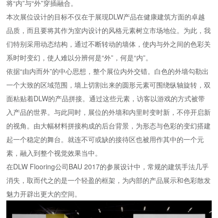
将“内”与“外”穿插融合。
本次展位设计的目标不仅在于展现DLW产品在健康建筑方面的卓越
品质，而且要将其作为室内设计的风格元素树立市场地位。为此，我
们特别采用动态结构，通过不断转动的墙体，使内与外之间的色彩关
系时时变幻，使人难以分辨何是“外”，何是“内”。
依据“由内而外”的中心思想，整个展位内外交错。白色的外墙勾勒出
一个大致的区域范围，墙上切割出来的圆形元素可围绕纵轴旋转，双
面粘贴着DLW的产品拼接。通过这些元素，访客以游戏的方式被带
入产品的世界。与此同时，展位的外墙和内里时变时新，不停开启新
的视角。由大幅材料拼接构成的后台背景，为形态与色彩的变幻搭建
起一个稳定的舞台。就连不可或缺的接待区也被用作其中的一个元
素，融入到整个视觉效果当中。
在DLW Flooring公司BAU 2017的参展设计中，常规的建筑手法几乎
消失，取而代之的是一个轻盈的框架，为内部的产品展示和色彩散发
魅力开辟出更大的空间。